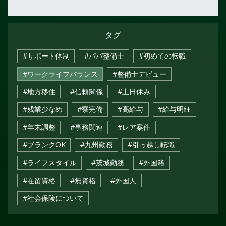
タグ
#サポート体制
#パパ整備士
#初めての転職
#ワークライフバランス
#整備士デビュー
#地方移住
#信頼関係
#土日休み
#残業少なめ
#寮完備
#高給与
#給与明細
#年末調整
#事務関連
#レア案件
#ブランクOK
#九州勤務
#引っ越し転職
#ライフスタイル
#茨城勤務
#外国籍
#在留資格
#無資格
#外国人
#社会保険について