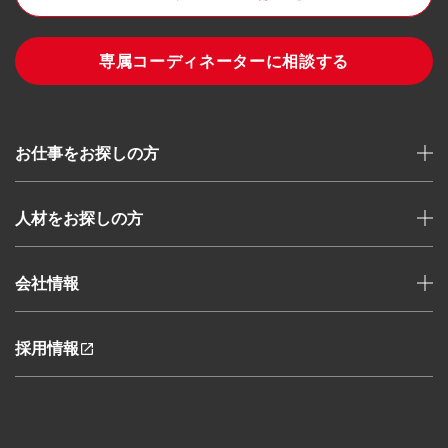
専属コーディネーターに相談する
お仕事をお探しの方
人材をお探しの方
整備士の求人を探す(メカ二ッ求)
求職・転職支援
専属コーディネーターに相談する
会社情報
採用企業の方へ
お仕事の流れ
活用事例
資格取得サポート・整備士
コンテンツ
よくある質問(法人)
採用情報
お問い合わせ(法人)
お役立ちコンテンツ(メカ二ッ求)
社長挨拶
メカニックTV
会社概要
自動車整備士教育事業 メカモン・レソカレ
事業内容
労働者派遣事業に関する情報
新卒自動車整備士の方はこちら
個人情報保護方針
外国人留学生の方はこちら