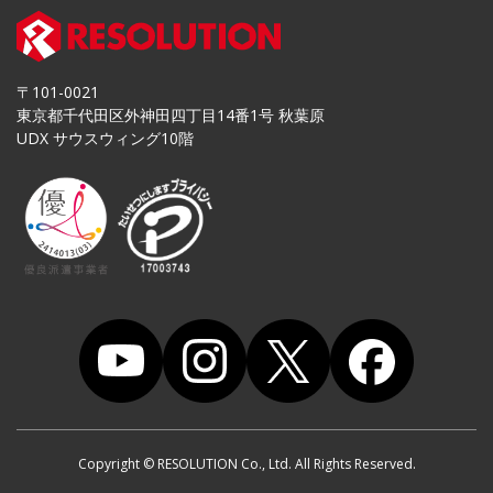
お知らせ
学校関係者/保護者の皆様へ
メディア掲載情報
自動車整備士インタビュー
スタッフブログ
活躍する女性整備士
営業・ご提案はこちら
コーディネーター実績報告
〒101-0021
よくある質問(お仕事をお探しの方)
東京都千代田区外神田四丁目14番1号 秋葉原
登録・応募はこちら
UDX サウスウィング10階
Copyright © RESOLUTION Co., Ltd. All Rights Reserved.