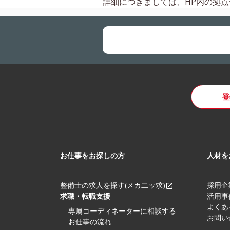
詳細につきましては、HP内の
拠点
登
お仕事をお探しの方
人材を
整備士の求人を探す(メカ二ッ求)
採用企
求職・転職支援
活用事
よくあ
専属コーディネーターに相談する
お問い
お仕事の流れ