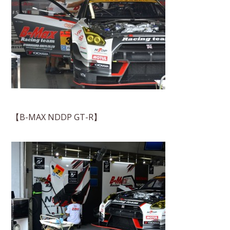
【B-MAX NDDP GT-R】