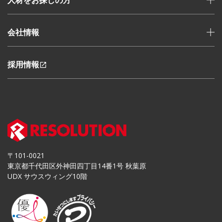
人材をお探しの方
整備士の求人を探す(メカ二ッ求)
求職・転職支援
専属コーディネーターに相談する
会社情報
採用企業の方へ
お仕事の流れ
活用事例
資格取得サポート・整備士
コンテンツ
よくある質問(法人)
採用情報
お問い合わせ(法人)
お役立ちコンテンツ(メカ二ッ求)
社長挨拶
メカニックTV
会社概要
自動車整備士教育事業 メカモン・レソカレ
事業内容
労働者派遣事業に関する情報
新卒自動車整備士の方はこちら
個人情報保護方針
外国人留学生の方はこちら
お知らせ
学校関係者/保護者の皆様へ
メディア掲載情報
自動車整備士インタビュー
スタッフブログ
活躍する女性整備士
営業・ご提案はこちら
コーディネーター実績報告
〒101-0021
よくある質問(お仕事をお探しの方)
東京都千代田区外神田四丁目14番1号 秋葉原
登録・応募はこちら
UDX サウスウィング10階